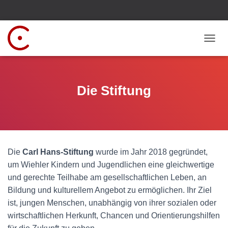
N
A
V
I
G
Die Stiftung
A
T
I
O
N
U
Die
Carl Hans-Stiftung
wurde im Jahr 2018 gegründet,
M
S
um Wiehler Kindern und Jugendlichen eine gleichwertige
C
und gerechte Teilhabe am gesellschaftlichen Leben, an
H
Bildung und kulturellem Angebot zu ermöglichen. Ihr Ziel
A
L
ist, jungen Menschen, unabhängig von ihrer sozialen oder
T
wirtschaftlichen Herkunft, Chancen und Orientierungshilfen
E