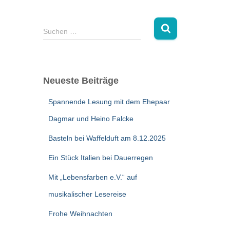
S
Suchen …
u
c
h
e
Neueste Beiträge
n
n
Spannende Lesung mit dem Ehepaar
a
c
Dagmar und Heino Falcke
h
Basteln bei Waffelduft am 8.12.2025
:
Ein Stück Italien bei Dauerregen
Mit „Lebensfarben e.V.“ auf
musikalischer Lesereise
Frohe Weihnachten