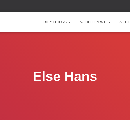
DIE STIFTUNG
SO HELFEN WIR
SO HE
Else Hans